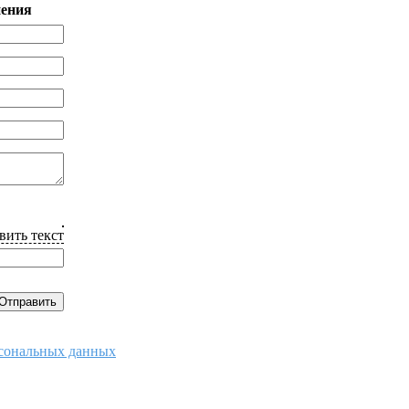
нения
вить текст
рсональных данных